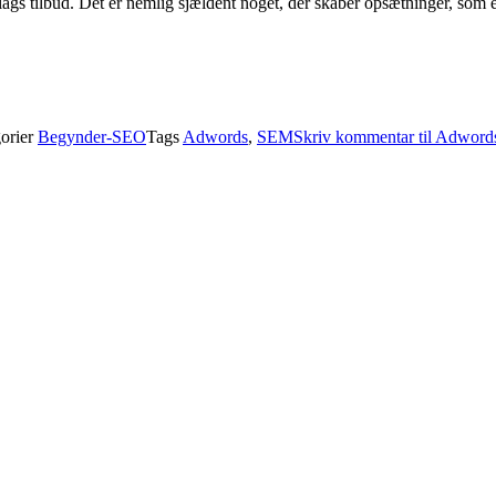
gs tilbud. Det er nemlig sjældent noget, der skaber opsætninger, som er
orier
Begynder-SEO
Tags
Adwords
,
SEM
Skriv kommentar
til Adwords 