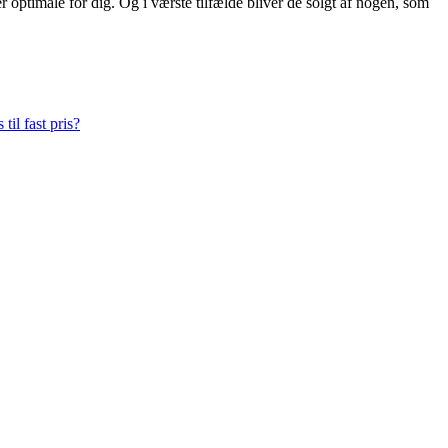
 optimale for dig. Og i værste tilfælde bliver de solgt af nogen, som
til fast pris?