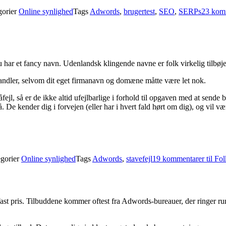
gorier
Online synlighed
Tags
Adwords
,
brugertest
,
SEO
,
SERPs
23 kom
 har et fancy navn. Udenlandsk klingende navne er folk virkelig tilbøjelig
rhandler, selvom dit eget firmanavn og domæne måtte være let nok.
åfejl, så er de ikke altid ufejlbarlige i forhold til opgaven med at sende
å. De kender dig i forvejen (eller har i hvert fald hørt om dig), og vil væ
gorier
Online synlighed
Tags
Adwords
,
stavefejl
19 kommentarer
til Fo
fast pris. Tilbuddene kommer oftest fra Adwords-bureauer, der ringer rund