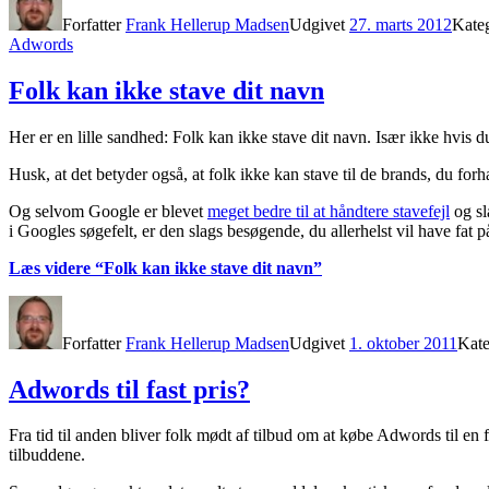
Forfatter
Frank Hellerup Madsen
Udgivet
27. marts 2012
Kate
Adwords
Folk kan ikke stave dit navn
Her er en lille sandhed: Folk kan ikke stave dit navn. Især ikke hvis du
Husk, at det betyder også, at folk ikke kan stave til de brands, du fo
Og selvom Google er blevet
meget bedre til at håndtere stavefejl
og sl
i Googles søgefelt, er den slags besøgende, du allerhelst vil have fat p
Læs videre
“Folk kan ikke stave dit navn”
Forfatter
Frank Hellerup Madsen
Udgivet
1. oktober 2011
Kate
Adwords til fast pris?
Fra tid til anden bliver folk mødt af tilbud om at købe Adwords til en 
tilbuddene.