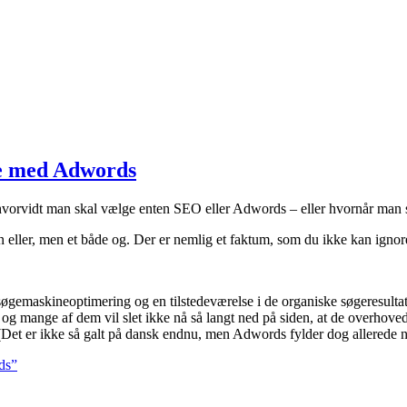
le med Adwords
, hvorvidt man skal vælge enten SEO eller Adwords – eller hvornår man
en eller, men et både og. Der er nemlig et faktum, som du ikke kan ignore
søgemaskineoptimering og en tilstedeværelse i de organiske søgeresultat
– og mange af dem vil slet ikke nå så langt ned på siden, at de overhoved
Det er ikke så galt på dansk endnu, men Adwords fylder dog allerede no
ds”