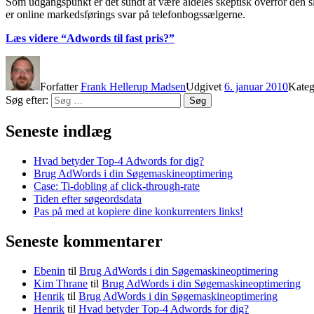
Som udgangspunkt er det sundt at være aldeles skeptisk overfor den sla
er online markedsførings svar på telefonbogssælgerne.
Læs videre
“Adwords til fast pris?”
Forfatter
Frank Hellerup Madsen
Udgivet
6. januar 2010
Kateg
Søg efter:
Søg
Seneste indlæg
Hvad betyder Top-4 Adwords for dig?
Brug AdWords i din Søgemaskineoptimering
Case: Ti-dobling af click-through-rate
Tiden efter søgeordsdata
Pas på med at kopiere dine konkurrenters links!
Seneste kommentarer
Ebenin
til
Brug AdWords i din Søgemaskineoptimering
Kim Thrane
til
Brug AdWords i din Søgemaskineoptimering
Henrik
til
Brug AdWords i din Søgemaskineoptimering
Henrik
til
Hvad betyder Top-4 Adwords for dig?