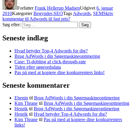
Forfatter
Frank Hellerup Madsen
Udgivet
6. januar
2010
Kategorier
Begynder-SEO
Tags
Adwords
,
SEM
Skriv
kommentar
til Adwords til fast pris?
Søg efter:
Søg
Seneste indlæg
Hvad betyder Top-4 Adwords for dig?
Brug AdWords i din Søgemaskineoptimering
Case: Ti-dobling af click-through-rate
Tiden efter søgeordsdata
Pas på med at kopiere dine konkurrenters links!
Seneste kommentarer
Ebenin
til
Brug AdWords i din Søgemaskineoptimering
Kim Thrane
til
Brug AdWords i din Søgemaskineoptimering
Henrik
til
Brug AdWords i din Søgemaskineoptimering
Henrik
til
Hvad betyder Top-4 Adwords for dig?
Kim Thrane
til
Pas på med at kopiere dine konkurrenters
links!