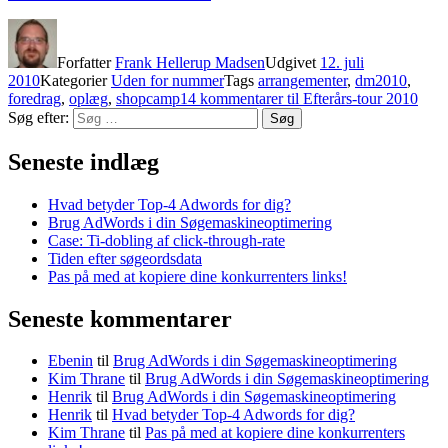
Forfatter
Frank Hellerup Madsen
Udgivet
12. juli
2010
Kategorier
Uden for nummer
Tags
arrangementer
,
dm2010
,
foredrag
,
oplæg
,
shopcamp
14 kommentarer
til Efterårs-tour 2010
Søg efter:
Søg
Seneste indlæg
Hvad betyder Top-4 Adwords for dig?
Brug AdWords i din Søgemaskineoptimering
Case: Ti-dobling af click-through-rate
Tiden efter søgeordsdata
Pas på med at kopiere dine konkurrenters links!
Seneste kommentarer
Ebenin
til
Brug AdWords i din Søgemaskineoptimering
Kim Thrane
til
Brug AdWords i din Søgemaskineoptimering
Henrik
til
Brug AdWords i din Søgemaskineoptimering
Henrik
til
Hvad betyder Top-4 Adwords for dig?
Kim Thrane
til
Pas på med at kopiere dine konkurrenters