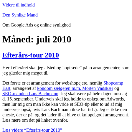
Videre til indhold
Den Synlige Mand
Om Google Ads og online synlighed
Måned: juli 2010
Efterårs-tour 2010
Her i efteråret skal jeg afsted og “optræde” på to arrangementer, som
jeg glæder mig meget til.
Det første er et arrangement for webshopejere, nemlig
Shopcamp
East
, arrangeret af
kondom-sælgeren m.m. Morten Vadskær
og
SEO-manden Lars Bachmann
. Jeg skal være på hele dagen onsdag
d. 15. september. Undervejs skal jeg holde to oplæg om Adwords,
men lur mig om man ikke kan vride et SEO-tip eller to ud af mig
undervejs også, hvis Lars Bachmann ikke har tid :). Jeg er ikke den
eneste, der er på, og det lader til at blive et knippelgodt arrangement.
Læs mere om det på linket ovenfor.
Læs videre
“Efterårs-tour 2010”