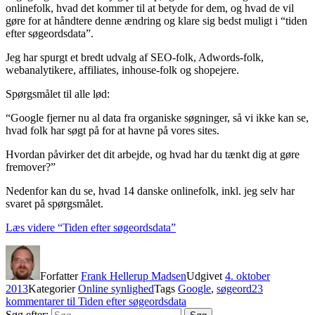
onlinefolk, hvad det kommer til at betyde for dem, og hvad de vil
gøre for at håndtere denne ændring og klare sig bedst muligt i “tiden
efter søgeordsdata”.
Jeg har spurgt et bredt udvalg af SEO-folk, Adwords-folk,
webanalytikere, affiliates, inhouse-folk og shopejere.
Spørgsmålet til alle lød:
“Google fjerner nu al data fra organiske søgninger, så vi ikke kan se,
hvad folk har søgt på for at havne på vores sites.
Hvordan påvirker det dit arbejde, og hvad har du tænkt dig at gøre
fremover?”
Nedenfor kan du se, hvad 14 danske onlinefolk, inkl. jeg selv har
svaret på spørgsmålet.
Læs videre
“Tiden efter søgeordsdata”
Forfatter
Frank Hellerup Madsen
Udgivet
4. oktober
2013
Kategorier
Online synlighed
Tags
Google
,
søgeord
23
kommentarer
til Tiden efter søgeordsdata
Søg efter: