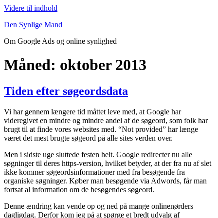
Videre til indhold
Den Synlige Mand
Om Google Ads og online synlighed
Måned: oktober 2013
Tiden efter søgeordsdata
Vi har gennem længere tid måttet leve med, at Google har
videregivet en mindre og mindre andel af de søgeord, som folk har
brugt til at finde vores websites med. “Not provided” har længe
været det mest brugte søgeord på alle sites verden over.
Men i sidste uge sluttede festen helt. Google redirecter nu alle
søgninger til deres https-version, hvilket betyder, at der fra nu af slet
ikke kommer søgeordsinformationer med fra besøgende fra
organiske søgninger. Køber man besøgende via Adwords, får man
fortsat al information om de besøgendes søgeord.
Denne ændring kan vende op og ned på mange onlinenørders
dagligdag. Derfor kom jeg på at spørge et bredt udvalg af