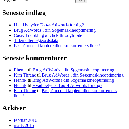
Søg
Seneste indlæg
Hvad betyder Top-4 Adwords for dig?
Brug AdWords i din Søgemaskineoptimering
Case: Ti-dobling af click-through-rate
Tiden efter søgeordsdata
Pas på med at kopiere dine konkurrenters links!
Seneste kommentarer
Ebenin
til
Brug AdWords i din Søgemaskineoptimering
Kim Thrane
til
Brug AdWords i din Søgemaskineoptimering
Henrik
til
Brug AdWords i din Søgemaskineoptimering
Henrik
til
Hvad betyder Top-4 Adwords for dig?
Kim Thrane
til
Pas på med at kopiere dine konkurrenters
links!
Arkiver
februar 2016
marts 2015