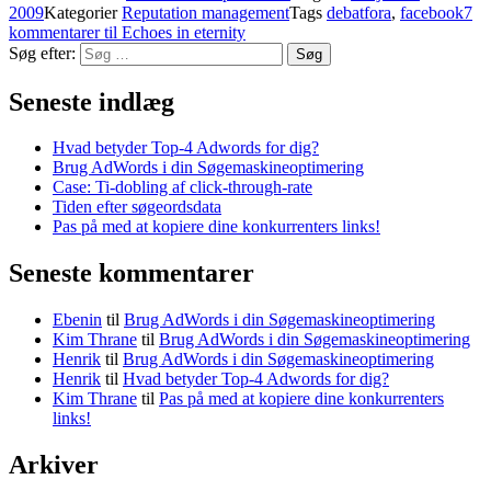
2009
Kategorier
Reputation management
Tags
debatfora
,
facebook
7
kommentarer
til Echoes in eternity
Søg efter:
Søg
Seneste indlæg
Hvad betyder Top-4 Adwords for dig?
Brug AdWords i din Søgemaskineoptimering
Case: Ti-dobling af click-through-rate
Tiden efter søgeordsdata
Pas på med at kopiere dine konkurrenters links!
Seneste kommentarer
Ebenin
til
Brug AdWords i din Søgemaskineoptimering
Kim Thrane
til
Brug AdWords i din Søgemaskineoptimering
Henrik
til
Brug AdWords i din Søgemaskineoptimering
Henrik
til
Hvad betyder Top-4 Adwords for dig?
Kim Thrane
til
Pas på med at kopiere dine konkurrenters
links!
Arkiver