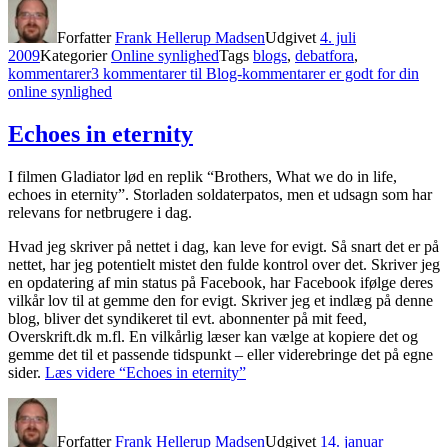
Forfatter
Frank Hellerup Madsen
Udgivet
4. juli
2009
Kategorier
Online synlighed
Tags
blogs
,
debatfora
,
kommentarer
3 kommentarer
til Blog-kommentarer er godt for din
online synlighed
Echoes in eternity
I filmen Gladiator lød en replik “Brothers, What we do in life,
echoes in eternity”. Storladen soldaterpatos, men et udsagn som har
relevans for netbrugere i dag.
Hvad jeg skriver på nettet i dag, kan leve for evigt. Så snart det er på
nettet, har jeg potentielt mistet den fulde kontrol over det. Skriver jeg
en opdatering af min status på Facebook, har Facebook ifølge deres
vilkår lov til at gemme den for evigt. Skriver jeg et indlæg på denne
blog, bliver det syndikeret til evt. abonnenter på mit feed,
Overskrift.dk m.fl. En vilkårlig læser kan vælge at kopiere det og
gemme det til et passende tidspunkt – eller viderebringe det på egne
sider.
Læs videre
“Echoes in eternity”
Forfatter
Frank Hellerup Madsen
Udgivet
14. januar