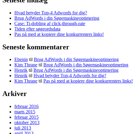
Hvad betyder Top-4 Adwords for dig?
Brug AdWords i din Søgemaskineoptimering
Case: Ti-dobling af click-through-rate
Tiden efter søgeordsdata
Pas på med at kopiere dine konkurrenters links!
Seneste kommentarer
Ebenin
til
Brug AdWords i din Søgemaskineoptimering
Kim Thrane
til
Brug AdWords i din Søgemaskineoptimering
Henrik
til
Brug AdWords i din Søgemaskineoptimering
Henrik
til
Hvad betyder Top-4 Adwords for dig?
Kim Thrane
til
Pas på med at kopiere dine konkurrenters links!
Arkiver
februar 2016
marts 2015
februar 2015
oktober 2013
juli 2013
april 2013