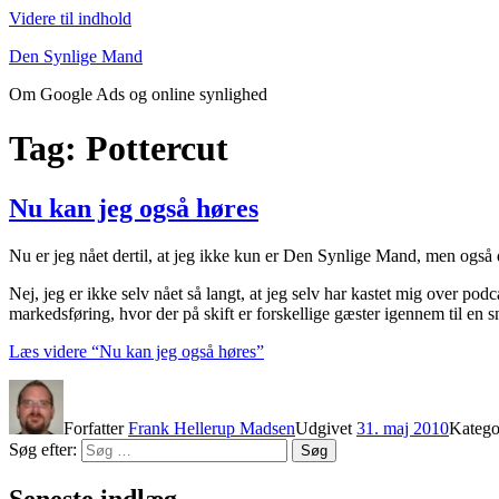
Videre til indhold
Den Synlige Mand
Om Google Ads og online synlighed
Tag: Pottercut
Nu kan jeg også høres
Nu er jeg nået dertil, at jeg ikke kun er Den Synlige Mand, men ogs
Nej, jeg er ikke selv nået så langt, at jeg selv har kastet mig over po
markedsføring, hvor der på skift er forskellige gæster igennem til en 
Læs videre
“Nu kan jeg også høres”
Forfatter
Frank Hellerup Madsen
Udgivet
31. maj 2010
Katego
Søg efter:
Søg
Seneste indlæg