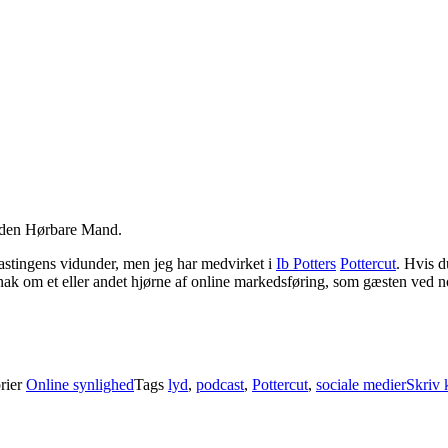
å den Hørbare Mand.
dcastingens vidunder, men jeg har medvirket i
Ib Potters
Pottercut
. Hvis d
snak om et eller andet hjørne af online markedsføring, som gæsten ved n
rier
Online synlighed
Tags
lyd
,
podcast
,
Pottercut
,
sociale medier
Skriv